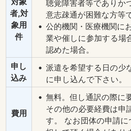
対象
聴覚障害者等でありか
者,対
意志疎通が困難な方等
象用
公的機関・医療機関に
件
業や催しに参加する場
認めた場合。
申し
派遣を希望する日の少
込み
に申し込んで下さい。
無料。但し通訳の際に
その他の必要経費は申
費用
す。 なお団体の申請