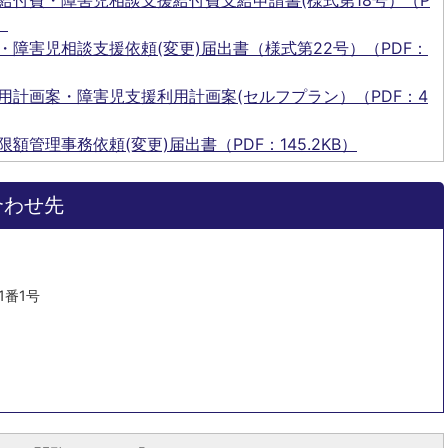
給付費・障害児相談支援給付費支給申請書(様式第18号）（P
）
・障害児相談支援依頼(変更)届出書（様式第22号）（PDF：
用計画案・障害児支援利用計画案(セルフプラン）（PDF：4
額管理事務依頼(変更)届出書（PDF：145.2KB）
合わせ先
1番1号