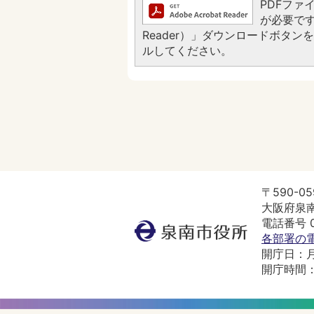
PDFファイ
が必要です。
Reader）」ダウンロードボタ
ルしてください。
〒590-05
大阪府泉南
電話番号 07
泉
各部署の
南
開庁日：
市
開庁時間：
役
所