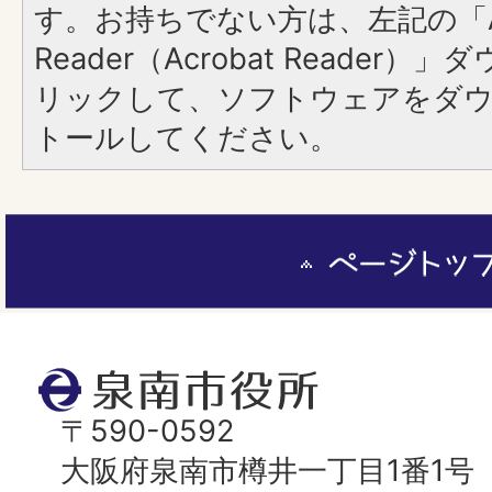
す。お持ちでない方は、左記の「A
Reader（Acrobat Reade
リックして、ソフトウェアをダ
トールしてください。
ペ
ー
ジ
ト
泉
ッ
南
〒590-0592
プ
市
大阪府泉南市樽井一丁目1番1号