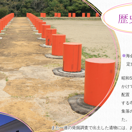
●
海
定
昭和5
かけ
配置
する
集落
た。
また一連の発掘調査で出土した遺物には、