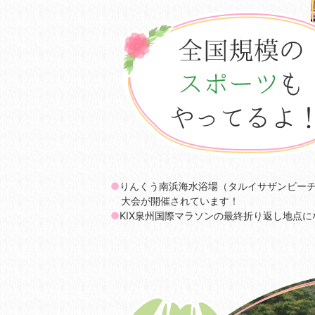
●
りんくう南浜海水浴場（タルイサザンビー
大会が開催されています！
●
KIX泉州国際マラソンの最終折り返し地点