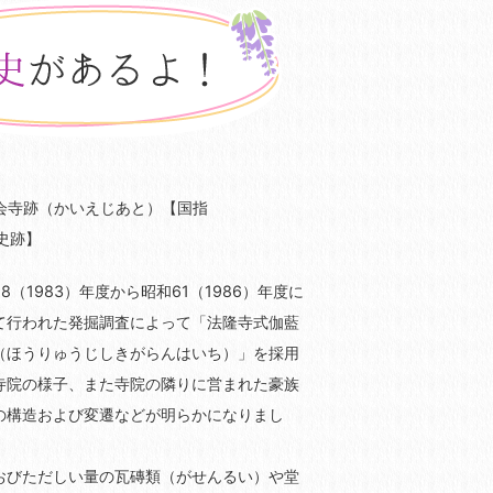
会寺跡（かいえじあと）【国指
史跡】
8（1983）年度から昭和61（1986）年度に
て行われた発掘調査によって「法隆寺式伽藍
（ほうりゅうじしきがらんはいち）」を採用
寺院の様子、また寺院の隣りに営まれた豪族
の構造および変遷などが明らかになりまし
おびただしい量の瓦磚類（がせんるい）や堂