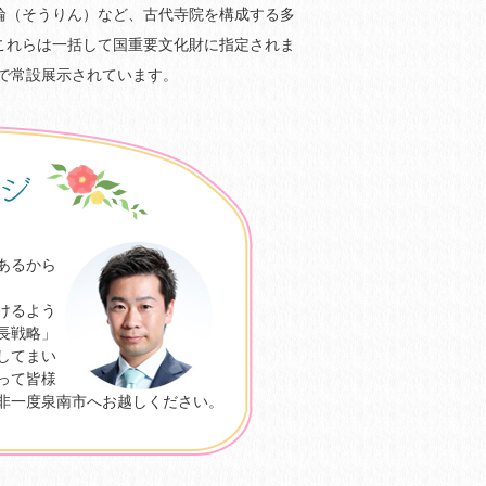
輪（そうりん）など、古代寺院を構成する多
、これらは一括して国重要文化財に指定されま
で常設展示されています。
あるから
けるよう
長戦略」
してまい
って皆様
非一度泉南市へお越しください。