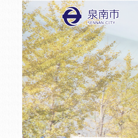
1
2
枚
枚
目
目
の
の
ス
ス
ラ
ラ
イ
イ
ド
ド