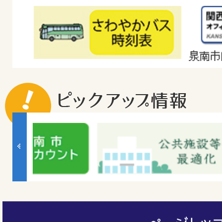
1
2
枚
枚
目
目
の
の
ス
ス
ラ
ラ
3
4
イ
イ
枚
枚
ド
ド
目
目
の
の
ス
ス
ペ