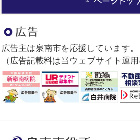
ラ
ラ
ー
イ
イ
ジ
ド
ド
ト
広告主は泉南市を応援しています。
ッ
（広告記載料は当ウェブサイト運用
プ
へ