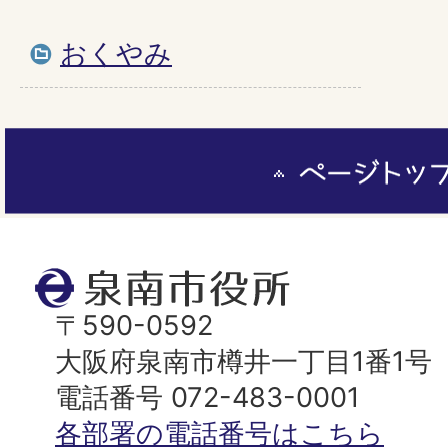
おくやみ
ペ
ー
ジ
ト
泉
ッ
南
〒590-0592
プ
市
大阪府泉南市樽井一丁目1番1号
へ
役
電話番号 072-483-0001
所
各部署の電話番号はこちら