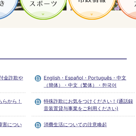
付金詐欺や
English・Español・Português・中文
（簡体）・中文（繁体）・한국어
ちらから！
特殊詐欺にお気をつけください！(通話録
音装置貸与事業をご利用ください)
障害につい
消費生活についての注意喚起