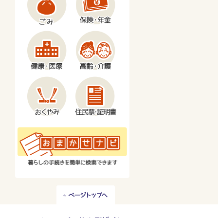
ペ
ー
ジ