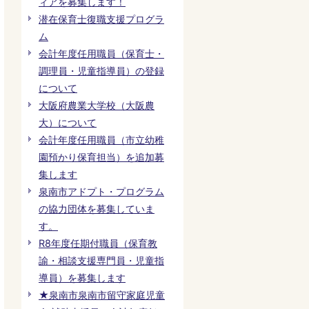
ィアを募集します！
潜在保育士復職支援プログラ
ム
会計年度任用職員（保育士・
調理員・児童指導員）の登録
について
大阪府農業大学校（大阪農
大）について
会計年度任用職員（市立幼稚
園預かり保育担当）を追加募
集します
泉南市アドプト・プログラム
の協力団体を募集していま
す。
R8年度任期付職員（保育教
諭・相談支援専門員・児童指
導員）を募集します
★泉南市泉南市留守家庭児童