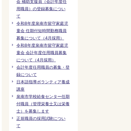
会 補助支援員（会計年度任
用職員）の登録募集につい
て
令和8年度泉南市留守家庭児
童会 任期付短時間勤務職員
募集について（4月採用）
令和8年度泉南市留守家庭児
童会 会計年度任用職員募集
について（4月採用）
会計年度任用職員の募集・登
録について
日本語指導ボランティア養成
講座
泉南市学校給食センター任期
付職員（管理栄養士又は栄養
士）を募集します
正規職員の採用試験につい
て