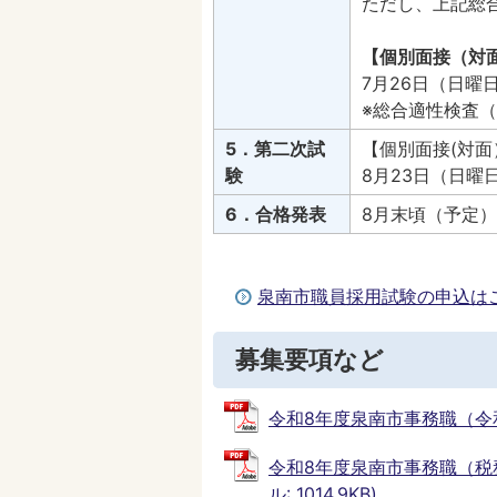
ただし、上記総
【個別面接（対
7月26日（日曜
※総合適性検査
5．第二次試
【個別面接(対面
験
8月23日（日曜
6．合格発表
8月末頃（予定）
泉南市職員採用試験の申込は
募集要項など
令和8年度泉南市事務職（令和8年
令和8年度泉南市事務職（税務
ル: 1014.9KB)