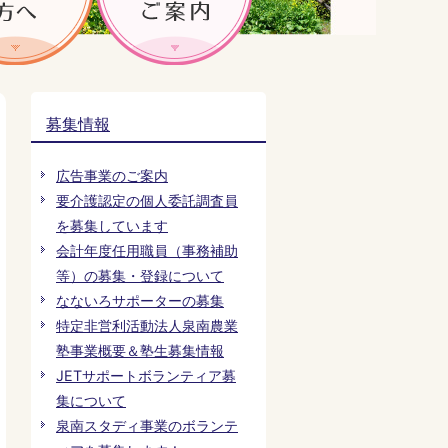
募集情報
広告事業のご案内
要介護認定の個人委託調査員
を募集しています
会計年度任用職員（事務補助
等）の募集・登録について
なないろサポーターの募集
特定非営利活動法人泉南農業
塾事業概要＆塾生募集情報
JETサポートボランティア募
集について
泉南スタディ事業のボランテ