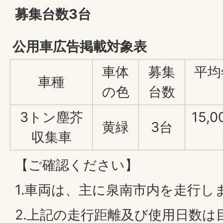
募集台数3台
公用車広告掲載対象表
車体
募集
平均
車種
の色
台数
3トン塵芥
15,
黄緑
3台
収集車
【ご確認ください】
1.車両は、主に泉南市内を走行し
2.上記の走行距離及び使用日数は