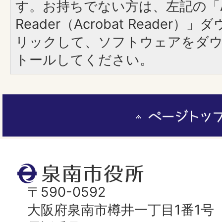
す。お持ちでない方は、左記の「A
Reader（Acrobat Reade
リックして、ソフトウェアをダ
トールしてください。
ペ
ー
ジ
ト
泉
ッ
南
〒590-0592
プ
市
大阪府泉南市樽井一丁目1番1号