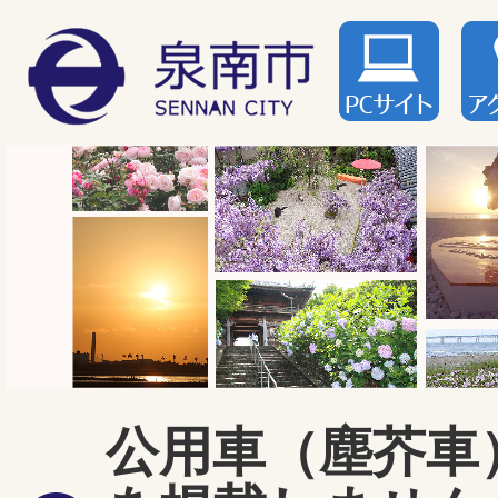
公用車（塵芥車