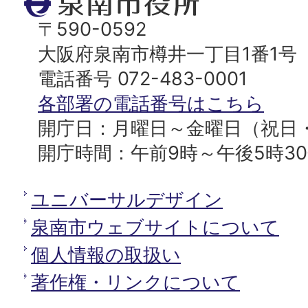
泉
ッ
南
〒590-0592
プ
市
大阪府泉南市樽井一丁目1番1号
へ
役
電話番号 072-483-0001
所
各部署の電話番号はこちら
開庁日：月曜日～金曜日（祝日
開庁時間：午前9時～午後5時3
ユニバーサルデザイン
泉南市ウェブサイトについて
個人情報の取扱い
著作権・リンクについて