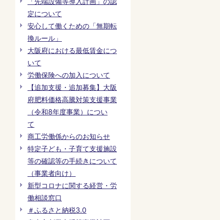
「先端設備等導入計画」の認
定について
安心して働くための「無期転
換ルール」
大阪府における最低賃金につ
いて
労働保険への加入について
【追加支援・追加募集】大阪
府肥料価格高騰対策支援事業
（令和8年度事業）につい
て
商工労働係からのお知らせ
特定子ども・子育て支援施設
等の確認等の手続きについて
（事業者向け）
新型コロナに関する経営・労
働相談窓口
＃ふるさと納税3.0