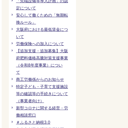
「先端設備等導入計画」の認
定について
安心して働くための「無期転
換ルール」
大阪府における最低賃金につ
いて
労働保険への加入について
【追加支援・追加募集】大阪
府肥料価格高騰対策支援事業
（令和8年度事業）につい
て
商工労働係からのお知らせ
特定子ども・子育て支援施設
等の確認等の手続きについて
（事業者向け）
新型コロナに関する経営・労
働相談窓口
＃ふるさと納税3.0