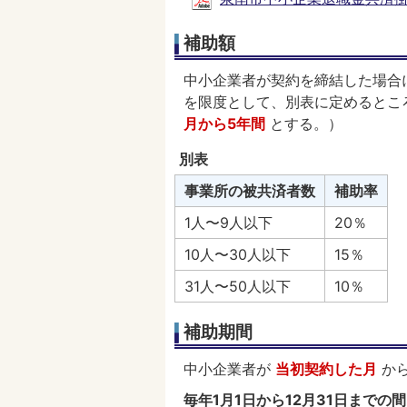
補助額
中小企業者が契約を締結した場合
を限度として、別表に定めるとこ
月から5年間
とする。）
別表
事業所の被共済者数
補助率
1人〜9人以下
20％
10人〜30人以下
15％
31人〜50人以下
10％
補助期間
中小企業者が
当初契約した月
から
毎年1月1日から12月31日まで