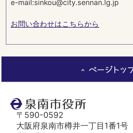
e-mail:sinkou@city.sennan.lg.jp
お問い合わせはこちらから
ペ
ー
ジ
ト
泉
ッ
南
〒590-0592
プ
市
大阪府泉南市樽井一丁目1番1号