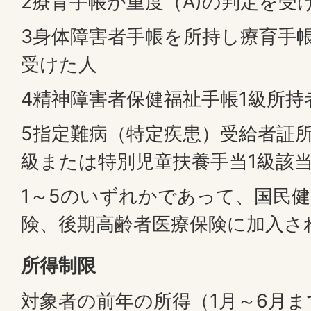
2療育手帳が重度（A)の判定を受
3身体障害者手帳を所持し療育手帳
受けた人
4精神障害者保健福祉手帳1級所持
5指定難病（特定疾患）受給者証所
級または特別児童扶養手当1級該
1～5のいずれかであって、国民
険、後期高齢者医療保険に加入さ
所得制限
対象者の前年の所得（1月～6月