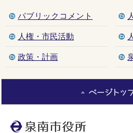
パブリックコメント
人権・市民活動
政策・計画
ペ
ー
ジ
ト
泉
ッ