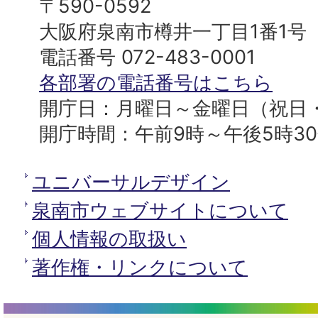
南
〒590-0592
プ
市
大阪府泉南市樽井一丁目1番1号
へ
役
電話番号 072-483-0001
所
各部署の電話番号はこちら
開庁日：月曜日～金曜日（祝日
開庁時間：午前9時～午後5時3
ユニバーサルデザイン
泉南市ウェブサイトについて
個人情報の取扱い
著作権・リンクについて