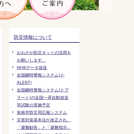
防災情報について
おおさか防災ネットの活用を
お願いします。
NHKデータ放送
全国瞬時警報システム(J-
ALERT)
全国瞬時警報システム(J-ア
ラート)の全国一斉自動放送
等試験の実施予定
泉南市防災用広報システム
災害対策基本法が改正され、
「避難勧告」と「避難指示」