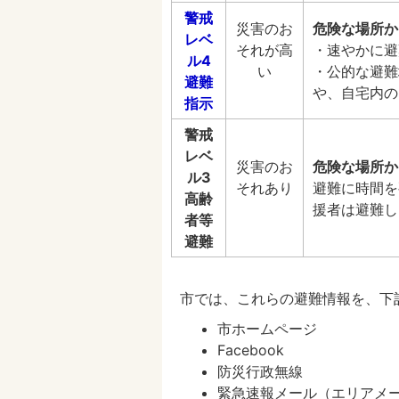
警戒
災害のお
危険な場所か
レベ
それが高
・速やかに避
ル4
い
・公的な避難
避難
や、自宅内の
指示
警戒
レベ
災害のお
危険な場所か
ル3
それあり
避難に時間を
高齢
援者は避難し
者等
避難
市では、これらの避難情報を、下
市ホームページ
Facebook
防災行政無線
緊急速報メール（エリアメ