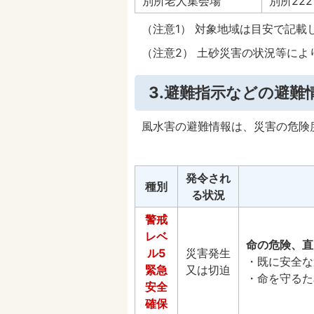
別所老人集会場
別所222
（注意1） 対象地域は目安で記載
（注意2） 土砂災害の状況等に
3.避難指示などの避難
風水害の避難情報は、災害の危険
発令され
種別
る状況
警戒
レベ
命の危険、直
ル5
災害発生
・既に安全な
緊急
又は切迫
・命を守るた
安全
確保