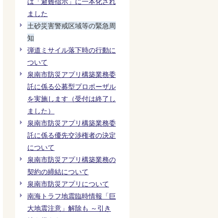
は「避難指示」に一本化され
ました
土砂災害警戒区域等の緊急周
知
弾道ミサイル落下時の行動に
ついて
泉南市防災アプリ構築業務委
託に係る公募型プロポーザル
を実施します（受付は終了し
ました）
泉南市防災アプリ構築業務委
託に係る優先交渉権者の決定
について
泉南市防災アプリ構築業務の
契約の締結について
泉南市防災アプリについて
南海トラフ地震臨時情報「巨
大地震注意」解除も ～引き