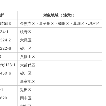
所
対象地域（ 注意1）
時553
金熊寺区・童子畑区・楠畑区・葛畑区・堀河区
4-1
牧野区
24-2
六尾区
22-6
砂川区
0
八幡山区
1128-1
大苗代区
50-6
砂川区
新家地区
-1
兎田区
620
岡中区