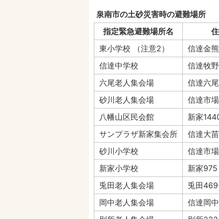
泉南市の土砂災害時の避難場所
指定緊急避難場所名
住
東小学校 （注意2）
信達金熊
信達中学校
信達牧野3
六尾老人集会場
信達六尾3
砂川老人集会場
信達市場2
八幡山区民会館
新家144
サンプラザ新家集会所
信達大苗代
砂川小学校
信達市場4
新家小学校
新家975
兎田老人集会場
兎田469
岡中老人集会場
信達岡中