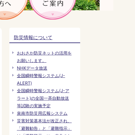
防災情報について
おおさか防災ネットの活用を
お願いします。
NHKデータ放送
全国瞬時警報システム(J-
ALERT)
全国瞬時警報システム(J-ア
ラート)の全国一斉自動放送
等試験の実施予定
泉南市防災用広報システム
災害対策基本法が改正され、
「避難勧告」と「避難指示」