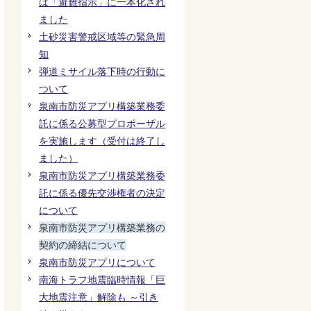
は「避難指示」に一本化され
ました
土砂災害警戒区域等の緊急周
知
弾道ミサイル落下時の行動に
ついて
泉南市防災アプリ構築業務委
託に係る公募型プロポーザル
を実施します（受付は終了し
ました）
泉南市防災アプリ構築業務委
託に係る優先交渉権者の決定
について
泉南市防災アプリ構築業務の
契約の締結について
泉南市防災アプリについて
南海トラフ地震臨時情報「巨
大地震注意」解除も ～引き