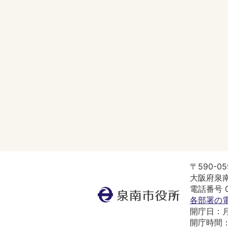
〒590-05
大阪府泉南
電話番号 07
泉
各部署の
南
開庁日：
市
開庁時間：
役