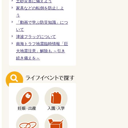
土砂災害に備えよう
家具などの転倒を防止しよ
う
「動画で学ぶ防災知識」につ
いて
津波フラッグについて
南海トラフ地震臨時情報「巨
大地震注意」解除も ～引き
続き備えを～