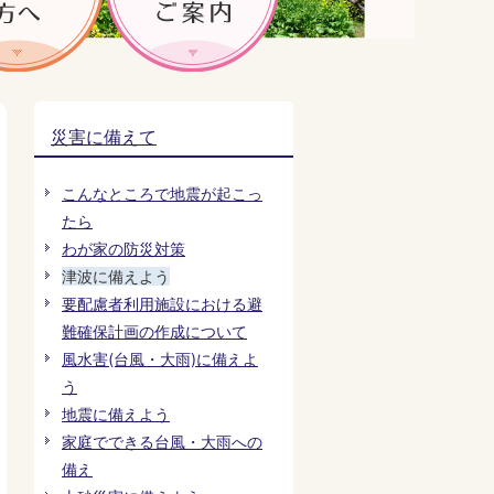
災害に備えて
こんなところで地震が起こっ
たら
わが家の防災対策
津波に備えよう
要配慮者利用施設における避
難確保計画の作成について
風水害(台風・大雨)に備えよ
う
地震に備えよう
家庭でできる台風・大雨への
備え