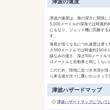
津波の速度
津波の速度は、海の深さに関係し
5,000メートルの深海では時速約
にもなり、ジェット機に匹敵する
す。
海底が浅くなるにつれ速度は遅く
さ500メートルでは時速約250
線なみの速さ、深さ100メートルで
ロメートルと自動車と同じくらい
このため、陸地に近づき水深が浅
ら来る波が次々に覆いかぶさって
津波ハザードマップ
津波ハザードマップについて