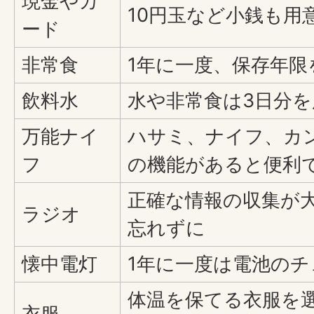
現金やカ
10円玉など小銭も用
ード
非常食
1年に一度、保存年
飲料水
水や非常食は3日分
万能ナイ
ハサミ、ナイフ、カ
フ
の機能があると便利
正確な情報の収集が
ラジオ
忘れずに
懐中電灯
1年に一度は電池の
体温を保てる衣服を
衣服