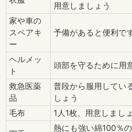
用意しましょう
家や車の
スペアキ
予備があると便利で
ー
ヘルメッ
頭部を守るために用
ト
救急医薬
普段から服用してい
品
しょう
毛布
1人1枚、用意しまし
熱にも強い綿100％