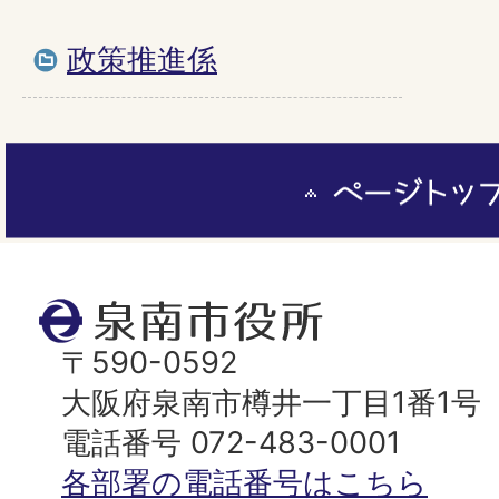
政策推進係
ペ
ー
ジ
ト
泉
ッ
南
〒590-0592
プ
市
大阪府泉南市樽井一丁目1番1号
へ
役
電話番号 072-483-0001
所
各部署の電話番号はこちら