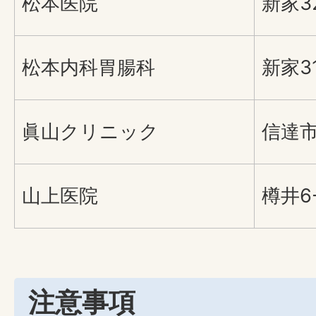
松本医院
新家3
松本内科胃腸科
新家31
眞山クリニック
信達市
山上医院
樽井6-
注意事項