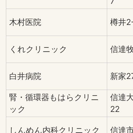
7
木村医院
樽井2-
くれクリニック
信達牧
白井病院
新家2
腎・循環器もはらクリニ
信達大
ック
22
しんめん内科クリニック
信達市