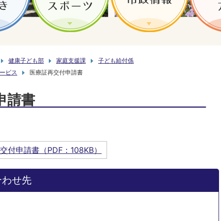
健康子ども部
家庭支援課
子ども給付係
ービス
医療証再交付申請書
申請書
交付申請書（PDF：108KB）
合わせ先