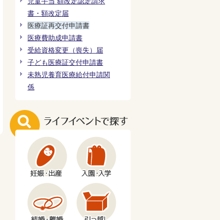
児童手当 額改定認定請求
書・額改定届
医療証再交付申請書
医療費助成申請書
受給資格変更（喪失）届
子ども医療証交付申請書
未熟児養育医療給付申請関
係