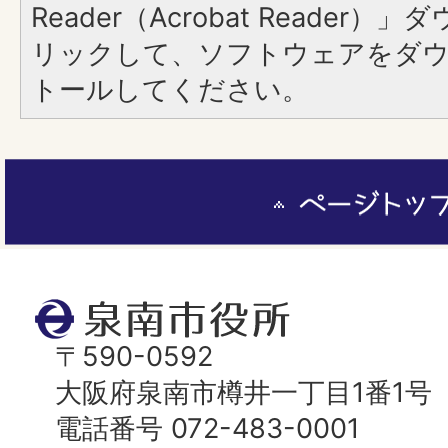
Reader（Acrobat Reade
リックして、ソフトウェアをダ
トールしてください。
ペ
ー
ジ
ト
泉
ッ
南
〒590-0592
プ
市
大阪府泉南市樽井一丁目1番1号
へ
役
電話番号 072-483-0001