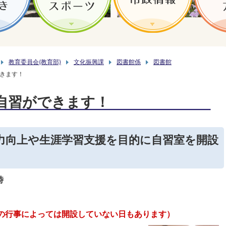
教育委員会(教育部)
文化振興課
図書館係
図書館
きます！
自習ができます！
力向上や生涯学習支援を目的に自習室を開設
時
の行事によっては開設していない日もあります）