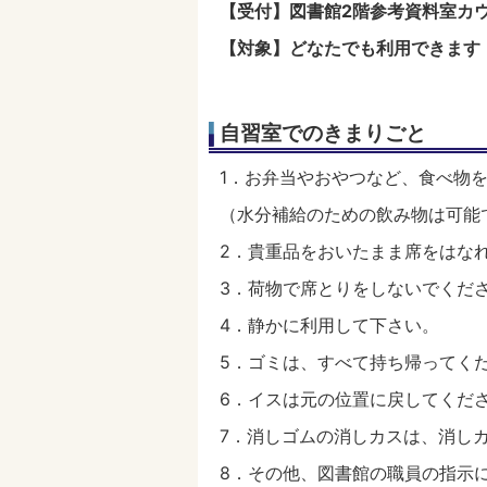
【受付】図書館2階参考資料室カ
【対象】どなたでも利用できます
自習室でのきまりごと
1．お弁当やおやつなど、食べ物
（水分補給のための飲み物は可能
2．貴重品をおいたまま席をはな
3．荷物で席とりをしないでくだ
4．静かに利用して下さい。
5．ゴミは、すべて持ち帰ってく
6．イスは元の位置に戻してくだ
7．消しゴムの消しカスは、消し
8．その他、図書館の職員の指示