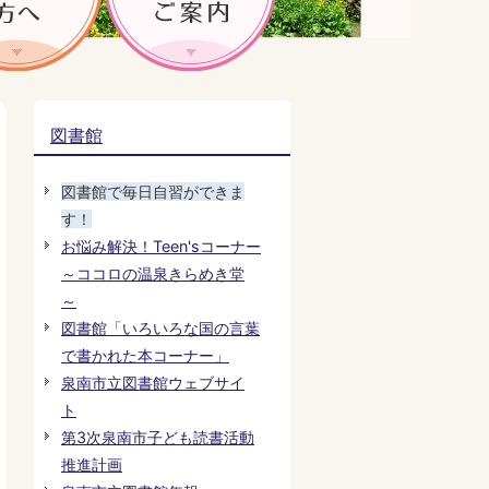
図書館
図書館で毎日自習ができま
す！
お悩み解決！Teen'sコーナー
～ココロの温泉きらめき堂
～
図書館「いろいろな国の言葉
で書かれた本コーナー」
泉南市立図書館ウェブサイ
ト
第3次泉南市子ども読書活動
推進計画