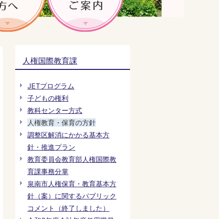
人権国際教育課
JETプログラム
子どもの権利
教科センター方式
人権教育・保育の方針
調整区解消にかかる基本方
針・推進プラン
教育委員会教育部人権国際教
育課事務分掌
泉南市人権保育・教育基本方
針（案）に関するパブリック
コメント（終了しました）