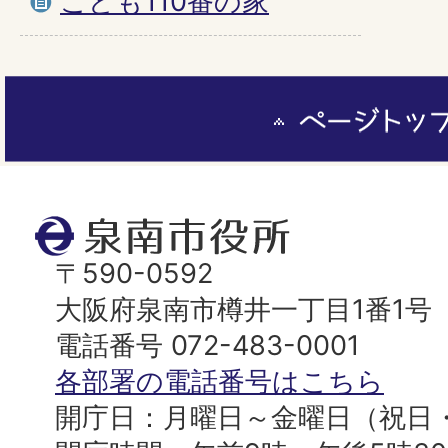
こども110番の家
ペ
ー
ジ
ト
泉
ッ
南
〒590-0592
プ
市
大阪府泉南市樽井一丁目1番1号
へ
役
電話番号 072-483-0001
所
各部署の電話番号はこちら
開庁日：月曜日～金曜日（祝日