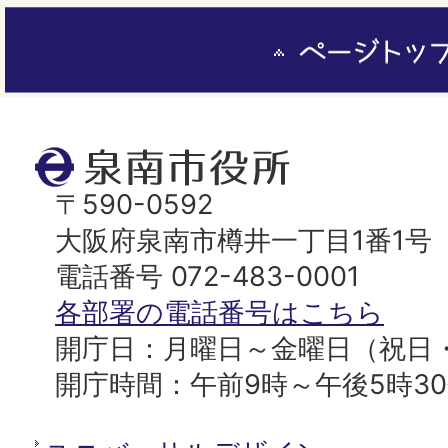
ペ
ー
ジ
ト
泉
ッ
南
〒590-0592
プ
市
大阪府泉南市樽井一丁目1番1号
へ
役
電話番号 072-483-0001
所
各部署の電話番号はこちら
開庁日：月曜日～金曜日（祝日
開庁時間：午前9時～午後5時3