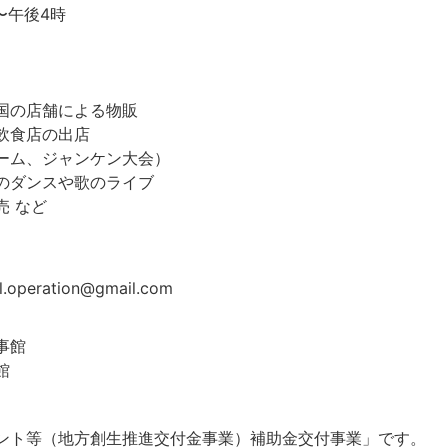
時〜午後4時
国の店舗による物販
飲食店の出店
ゲーム、ジャンケン大会）
国のダンスや歌のライブ
売 など
l.operation@gmail.com
事館
館
ント等（地方創生推進交付金事業）補助金交付事業」です。