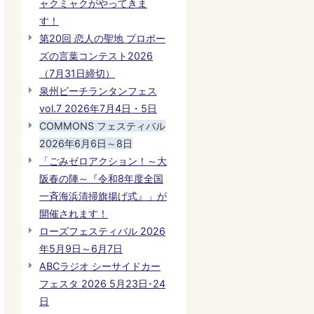
ャクミャクがやってきま
す！
第20回 恋人の聖地 プロポー
ズの言葉コンテスト2026
（7月31日締切）
泉州ビーチランタンフェス
vol.7 2026年7月4日・5日
COMMONS フェスティバル
2026年6月6日～8日
「ごみゼロアクション！～大
阪春の陣～『令和8年度全国
一斉海浜清掃旗揚げ式』」が
開催されます！
ローズフェスティバル 2026
年5月9日～6月7日
ABCラジオ シーサイドカー
フェスタ 2026 5月23日･24
日