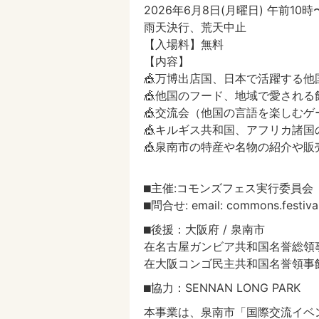
2026年6月8日(月曜日) 午前10
雨天決行、荒天中止
【入場料】無料
【内容】
🎪万博出店国、日本で活躍する他
🎪他国のフード、地域で愛される
🎪交流会（他国の言語を楽しむ
🎪キルギス共和国、アフリカ諸
🎪泉南市の特産や名物の紹介や販
⬛︎主催:コモンズフェス実行委員会
⬛︎問合せ: email: commons.festiva
⬛︎後援：大阪府 / 泉南市
在名古屋ガンビア共和国名誉総領
在大阪コンゴ民主共和国名誉領事
⬛︎協力：SENNAN LONG PARK
本事業は、泉南市「国際交流イベ