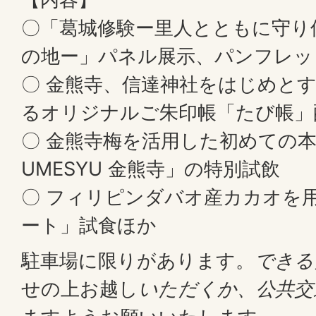
〇「葛城修験ー里人とともに守り
の地ー」パネル展示、パンフレッ
〇 金熊寺、信達神社をはじめと
るオリジナルご朱印帳「たび帳」
〇 金熊寺梅を活用した初めての本格
UMESYU 金熊寺」の特別試飲
〇 フィリピンダバオ産カカオを
ート」試食ほか
駐車場に限りがあります。
できる
せの上お越し
いただくか、公共交