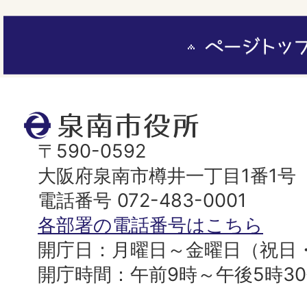
ペ
ー
ジ
ト
泉
ッ
南
〒590-0592
プ
市
大阪府泉南市樽井一丁目1番1号
へ
役
電話番号 072-483-0001
所
各部署の電話番号はこちら
開庁日：月曜日～金曜日（祝日
開庁時間：午前9時～午後5時3