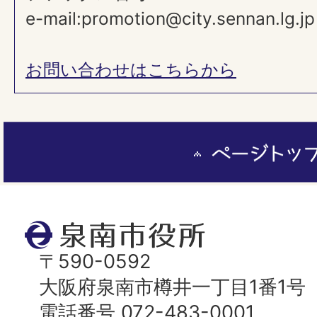
e-mail:promotion@city.sennan.lg.jp
お問い合わせはこちらから
ペ
ー
ジ
ト
泉
ッ
南
〒590-0592
プ
市
大阪府泉南市樽井一丁目1番1号
へ
役
電話番号 072-483-0001