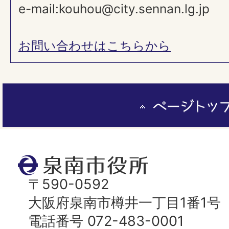
e-mail:kouhou@city.sennan.lg.jp
お問い合わせはこちらから
ペ
ー
ジ
ト
泉
ッ
南
〒590-0592
プ
市
大阪府泉南市樽井一丁目1番1号
へ
役
電話番号 072-483-0001