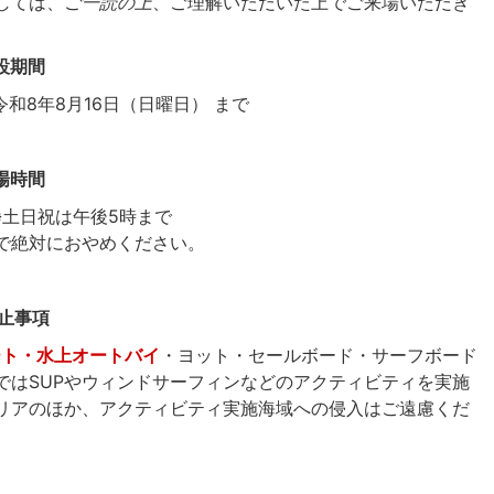
しては、
ご一読の上
、ご理解いただいた上でご来場いただき
設期間
令和8年8月16日（日曜日） まで
場時間
で※土日祝は午後5時まで
で絶対におやめください。
禁止事項
ート・水上オートバイ
・ヨット・セールボード・サーフボード
ではSUPやウィンドサーフィンなどのアクティビティを実施
リアのほか、アクティビティ実施海域への侵入はご遠慮くだ