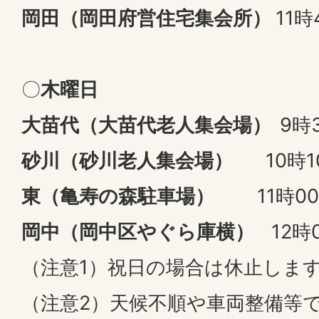
岡田（岡田府営住宅集会所）
11時
〇
木曜日
大苗代（大苗代老人集会場）
9時
砂川（砂川老人集会場）
10時10
東（亀寿の森駐車場）
11時0
岡中（岡中区やぐら庫横）
12時0
（注意1）祝日の場合は休止しま
（注意2）天候不順や車両整備等