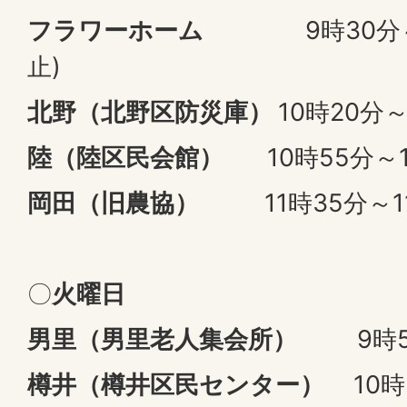
フラワーホーム
9時30分～1
止)
北野（北野区防災庫）
10時20分～
陸（陸区民会館）
10時55分～
岡田（旧農協）
11時35分～1
〇
火曜日
男里（男里老人集会所）
9時50
樽井（樽井区民センター）
10時3