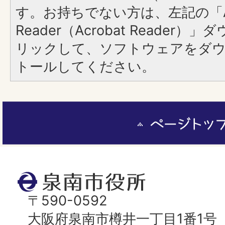
す。お持ちでない方は、左記の「A
Reader（Acrobat Reade
リックして、ソフトウェアをダ
トールしてください。
ペ
ー
ジ
ト
泉
ッ
南
〒590-0592
プ
市
大阪府泉南市樽井一丁目1番1号