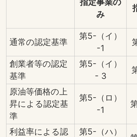
指定事業の
み
第5-（イ）
通常の認定基準
-1
創業者等の認定
第5-（イ）
基準
- 3
原油等価格の上
第5-（ロ）
昇による認定基
第
-1
準
利益率による認
第5-（ハ）