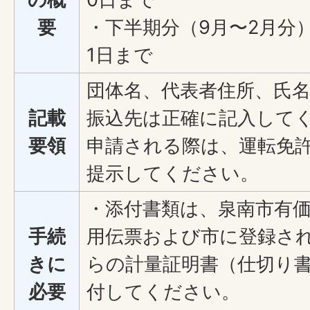
要
・下半期分（9月〜2月分）
1日まで
団体名、代表者住所、氏
記載
振込先は正確に記入して
要領
申請される際は、運転免
提示してください。
・添付書類は、泉南市有
手続
用伝票および市に登録さ
きに
らの計量証明書（仕切り
必要
付してください。