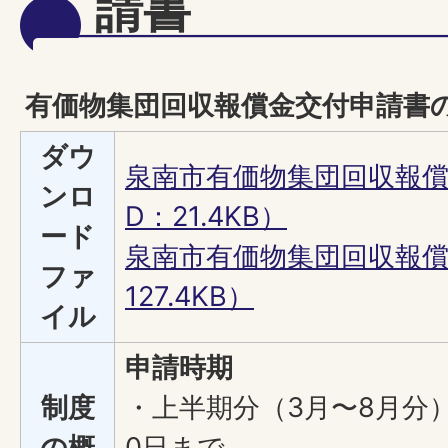
請書
有価物集団回収報償金交付申請書
ダウ
泉南市有価物集団回収報償
ンロ
D：21.4KB）
ード
泉南市有価物集団回収報償
ファ
127.4KB）
イル
申請時期
制度
・上半期分（3月〜8月分）
の概
0日まで