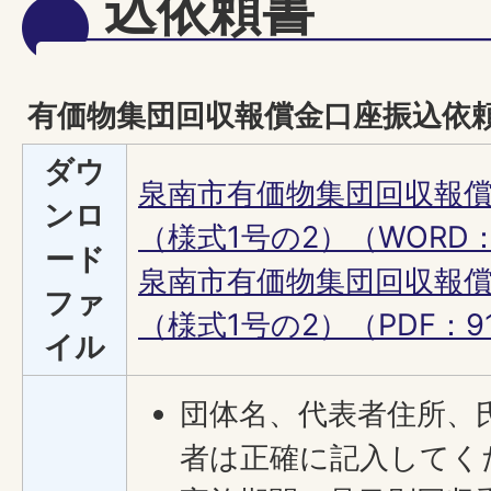
込依頼書
有価物集団回収報償金口座振込依
ダウ
泉南市有価物集団回収報
ンロ
（様式1号の2）（WORD：1
ード
泉南市有価物集団回収報
ファ
（様式1号の2）（PDF：91
イル
団体名、代表者住所、
者は正確に記入してく