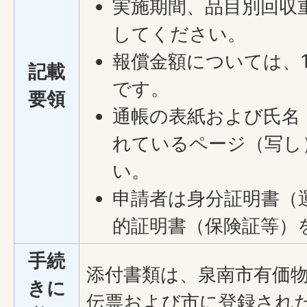
実施期間、品目別回収
してください。
報償金額については、1
記載
です。
要領
通帳の表紙および氏名
れているページ（写し
い。
申請者は身分証明書（
的証明書（保険証等）
手続
添付書類は、泉南市有価
きに
伝票および市に登録され