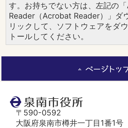
す。お持ちでない方は、左記の「A
Reader（Acrobat Reade
リックして、ソフトウェアをダ
トールしてください。
ペ
ー
ジ
ト
泉
ッ
南
〒590-0592
プ
市
大阪府泉南市樽井一丁目1番1号