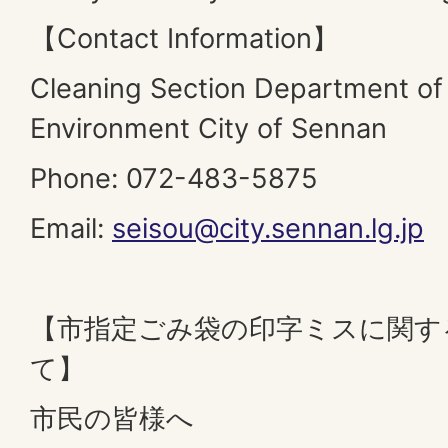
【Contact Information】
Cleaning Section Department of C
Environment City of Sennan
Phone: 072-483-5875
Email:
seisou@city.sennan.lg.jp
【市指定ごみ袋の印字ミスに関す
て】
市民の皆様へ