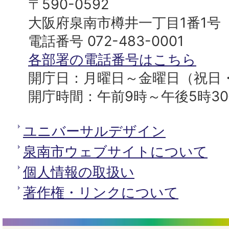
南
〒590-0592
プ
市
大阪府泉南市樽井一丁目1番1号
へ
役
電話番号 072-483-0001
所
各部署の電話番号はこちら
開庁日：月曜日～金曜日（祝日
開庁時間：午前9時～午後5時3
ユニバーサルデザイン
泉南市ウェブサイトについて
個人情報の取扱い
著作権・リンクについて