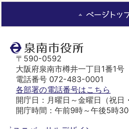
ペ
ー
ジ
ト
泉
ッ
南
〒590-0592
プ
市
大阪府泉南市樽井一丁目1番1号
へ
役
電話番号 072-483-0001
所
各部署の電話番号はこちら
開庁日：月曜日～金曜日（祝日
開庁時間：午前9時～午後5時3