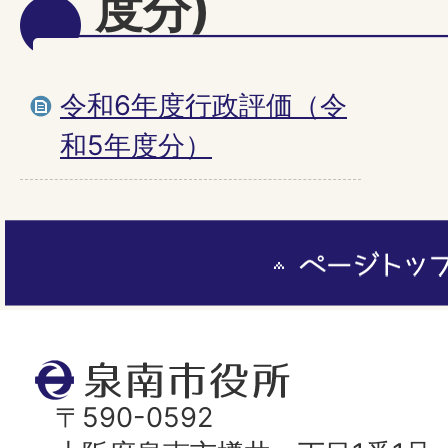
度分)
令和6年度行政評価（令
和5年度分）
ペ
ー
ジ
ト
泉
ッ
南
〒590-0592
プ