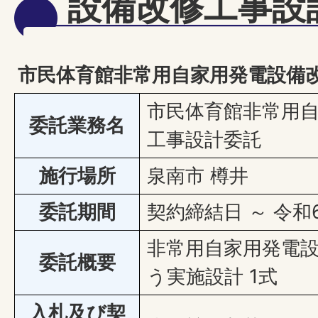
設備改修工事設
市民体育館非常用自家用発電設備
市民体育館非常用
委託業務名
工事設計委託
施行場所
泉南市 樽井
委託期間
契約締結日 ～ 令和
非常用自家用発電
委託概要
う実施設計 1式
入札及び契