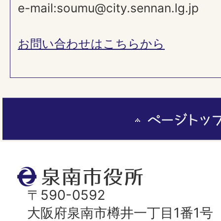
e-mail:soumu@city.sennan.lg.jp
お問い合わせはこちらから
ペ
ー
ジ
ト
泉
ッ
南
〒590-0592
プ
市
大阪府泉南市樽井一丁目1番1号