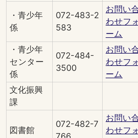
お問い
・青少年
072-483-2
わせフ
係
583
ーム
・青少年
お問い
072-484-
センター
わせフ
3500
係
ーム
文化振興
課
お問い
072-482-7
図書館
わせフ
766