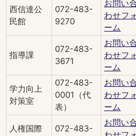
お問い
西信達公
072-483-
わせフ
民館
9270
ーム
お問い
072-483-
指導課
わせフ
3671
ーム
072-483-
お問い
学力向上
0001（代
わせフ
対策室
表）
ーム
お問い
人権国際
072-483-
わせフ