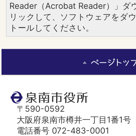
Reader（Acrobat Reade
リックして、ソフトウェアをダ
トールしてください。
ペ
ー
ジ
ト
泉
ッ
南
〒590-0592
プ
市
大阪府泉南市樽井一丁目1番1号
へ
役
電話番号 072-483-0001