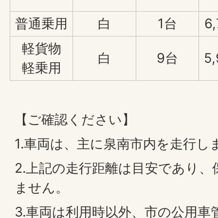
普通乗用
白
1台
6
軽貨物
白
9台
5
軽乗用
【ご確認ください】
1.車両は、主に泉南市内を走行し
2.上記の走行距離は目安であり
ません。
3.車両は利用時以外、市の公用車