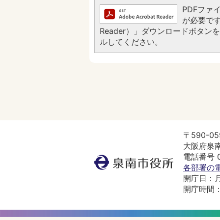
PDFファイ
が必要です。
Reader）」ダウンロードボタ
ルしてください。
〒590-05
大阪府泉南
電話番号 07
泉
各部署の
南
開庁日：
市
開庁時間：
役
所