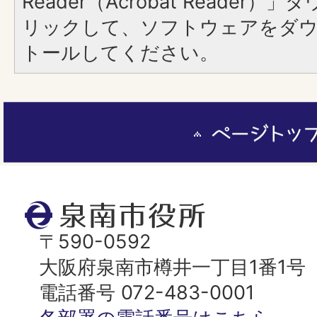
Reader（Acrobat Reade
リックして、ソフトウェアをダ
トールしてください。
ペ
ー
ジ
ト
泉
ッ
南
〒590-0592
プ
市
大阪府泉南市樽井一丁目1番1号
へ
役
電話番号 072-483-0001
所