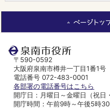
ペ
ー
ジ
ト
泉
ッ
南
〒590-0592
プ
市
大阪府泉南市樽井一丁目1番1号
へ
役
電話番号 072-483-0001
所
各部署の電話番号はこちら
開庁日：月曜日～金曜日（祝日
開庁時間：午前9時～午後5時3