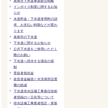
泉南市下水道事業経営戦略
インボイス制度に関するお知
らせ
水道料金・下水道使用料の請
求、お支払い時期などが変わ
ります
泉南市の下水道
下水道に関するお知らせ
公共下水道をご使用いただく
際のお願い
下水道へ排水する場合の規
制
受益者負担金
改造資金融資と水洗便所設置
費の助成
下水道排水設備工事責任技術
者登録の一元化等について
排水設備工事業者指定・更新