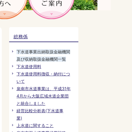
総務係
下水道事業出納取扱金融機関
及び収納取扱金融機関一覧
下水道使用料
下水道使用料徴収・納付につ
いて
泉南市水道事業は、平成31年
4月から大阪広域水道企業団
と統合しました
経営比較分析表(下水道事
業)
上水道に関すること