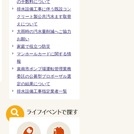
の手数料について
排水設備工事に伴う既設コン
クリート製公共汚水ます取替
えについて
大雨時の汚水量削減へご協力
お願い
家庭で役立つ防災
マンホールカードに関する情
報
泉南市ポンプ場運転管理業務
委託の公募型プロポーザル選
定の結果について
排水設備工事指定業者一覧